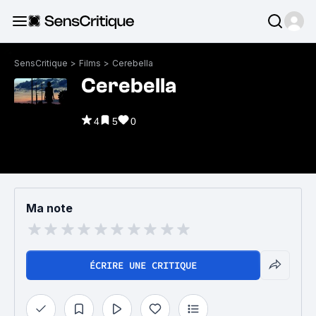
SensCritique
>
Films
>
Cerebella
Cerebella
4
5
0
Ma note
ÉCRIRE UNE CRITIQUE