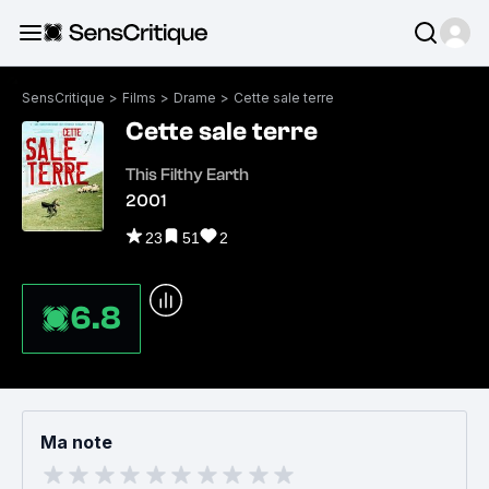
SensCritique
>
Films
>
Drame
>
Cette sale terre
Cette sale terre
This Filthy Earth
2001
23
51
2
6.8
Ma note