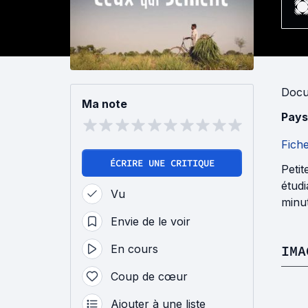
Docu
Ma note
Pays
Fich
ÉCRIRE UNE CRITIQUE
Petit
étudi
Vu
minu
Envie de le voir
En cours
IMA
Coup de cœur
Ajouter à une liste