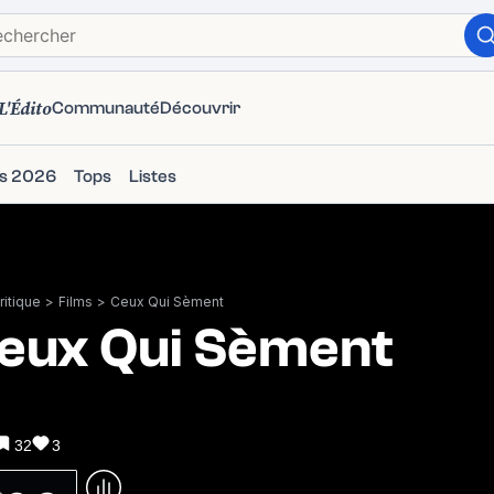
L'Édito
Communauté
Découvrir
ms 2026
Tops
Listes
itique
>
Films
>
Ceux Qui Sèment
eux Qui Sèment
32
3