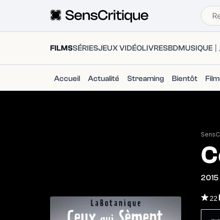
FILMS
SÉRIES
JEUX VIDÉO
LIVRES
BD
MUSIQUE
Accueil
Actualité
Streaming
Bientôt
Fil
SensCr
C
2015
22