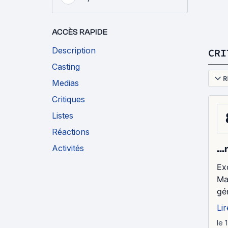
ACCÈS RAPIDE
Description
CRI
Casting
R
Medias
Critiques
Listes
Réactions
Activités
..
Ex
Ma
gén
Lir
le 