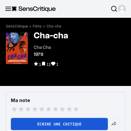
SensCritique
>
Films
>
Cha-cha
Cha-cha
Cha Cha
1979
1
11
1
Ma note
ÉCRIRE UNE CRITIQUE