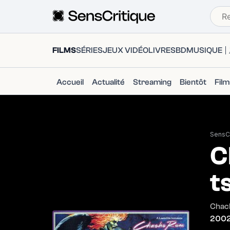
FILMS
SÉRIES
JEUX VIDÉO
LIVRES
BD
MUSIQUE
Accueil
Actualité
Streaming
Bientôt
Fil
SensCr
C
t
Chach
200