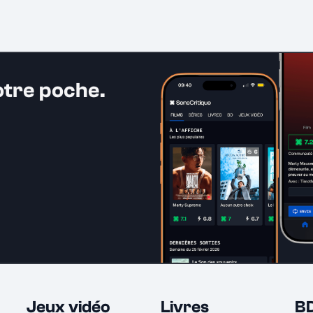
otre poche.
Jeux vidéo
Livres
B