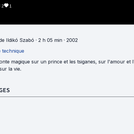
2
1
de
Ildikó Szabó
· 2 h 05 min
· 2002
e technique
nte magique sur un prince et les tsiganes, sur l'amour et l'a
sur la vie.
GES