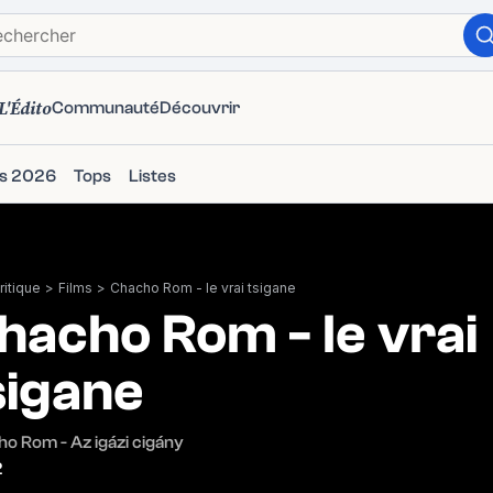
L'Édito
Communauté
Découvrir
ms 2026
Tops
Listes
itique
>
Films
>
Chacho Rom - le vrai tsigane
hacho Rom - le vrai
sigane
o Rom - Az igázi cigány
2