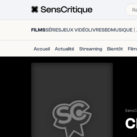
FILMS
SÉRIES
JEUX VIDÉO
LIVRES
BD
MUSIQUE
Accueil
Actualité
Streaming
Bientôt
Fil
SensCr
C