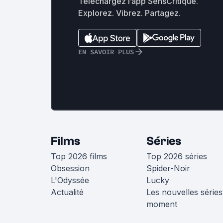
Téléchargez l’app SensCritique.
Explorez. Vibrez. Partagez.
EN SAVOIR PLUS
Films
Séries
Top 2026 films
Top 2026 séries
Obsession
Spider-Noir
L'Odyssée
Lucky
Actualité
Les nouvelles séries
moment