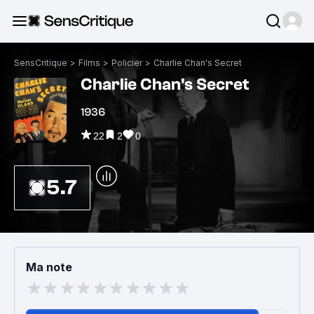
SensCritique
>
Films
>
Policier
>
Charlie Chan's Secret
Charlie Chan's Secret
1936
22
2
0
5.7
Ma note