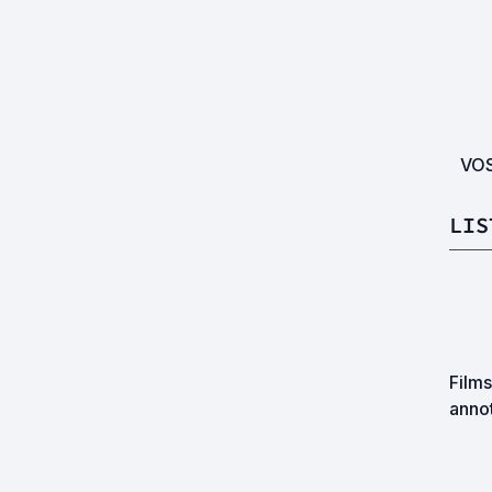
VO
LIS
Film
annot