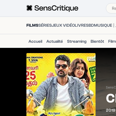
FILMS
SÉRIES
JEUX VIDÉO
LIVRES
BD
MUSIQUE
Accueil
Actualité
Streaming
Bientôt
Fil
SensCr
C
2019