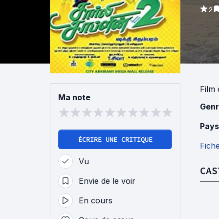
2
Film
Ma note
Genr
Pays
ÉCRIRE UNE CRITIQUE
Fich
Vu
CAS
Envie de le voir
En cours