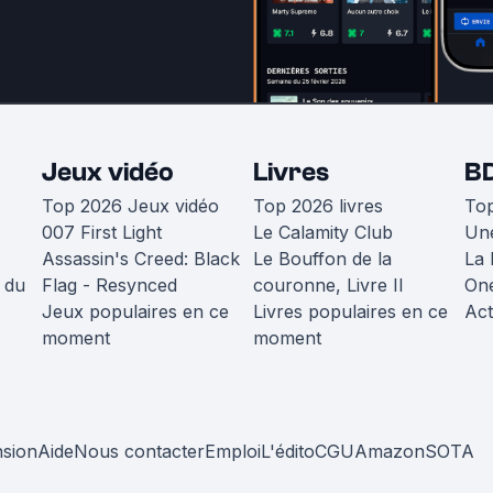
Jeux vidéo
Livres
B
Top 2026 Jeux vidéo
Top 2026 livres
To
007 First Light
Le Calamity Club
Une
Assassin's Creed: Black
Le Bouffon de la
La 
 du
Flag - Resynced
couronne, Livre II
One
Jeux populaires en ce
Livres populaires en ce
Act
moment
moment
nsion
Aide
Nous contacter
Emploi
L'édito
CGU
Amazon
SOTA