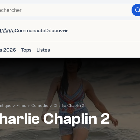
L'Édito
Communauté
Découvrir
ms 2026
Tops
Listes
itique
>
Films
>
Comédie
>
Charlie Chaplin 2
harlie Chaplin 2