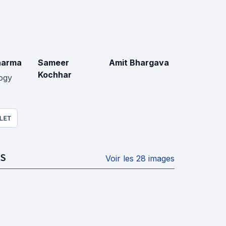
harma
Sameer
Amit Bhargava
Kochhar
ogy
LET
S
Voir les 28 images