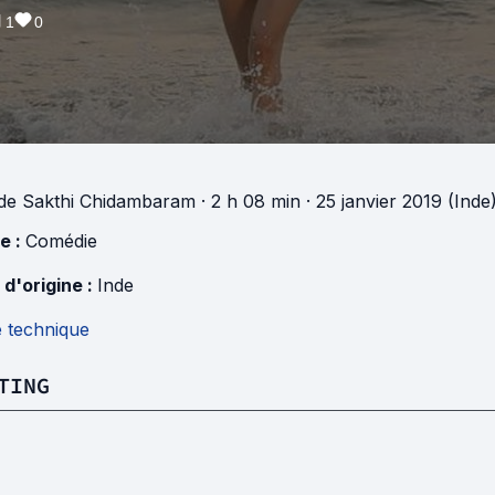
1
0
de
Sakthi Chidambaram
· 2 h 08 min
· 25 janvier 2019 (Inde
e :
Comédie
 d'origine :
Inde
e technique
TING