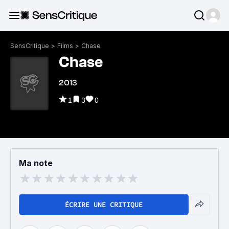
SensCritique
>
Films
>
Chase
Chase
2013
1
3
0
Ma note
ÉCRIRE UNE CRITIQUE