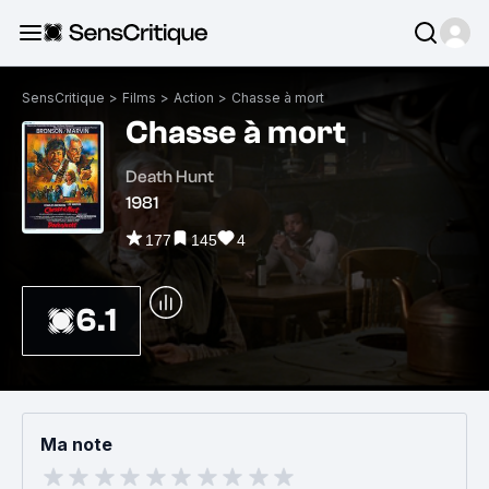
SensCritique
>
Films
>
Action
>
Chasse à mort
Chasse à mort
Death Hunt
1981
177
145
4
6.1
Ma note