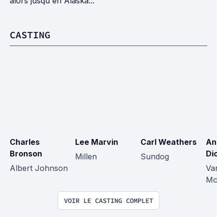
alors jusqu'en Alaska...
CASTING
Charles 
Lee Marvin
Carl Weathers
An
Bronson
Di
Millen
Sundog
Albert Johnson
Va
Mc
VOIR LE CASTING COMPLET