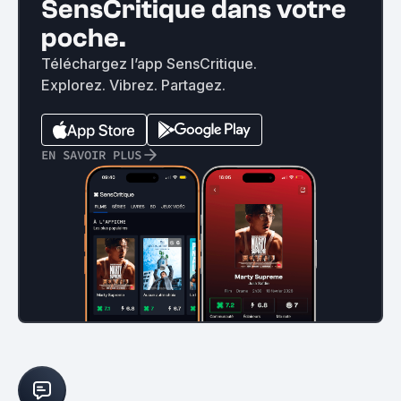
SensCritique dans votre
poche.
Téléchargez l’app SensCritique.
Explorez. Vibrez. Partagez.
EN SAVOIR PLUS