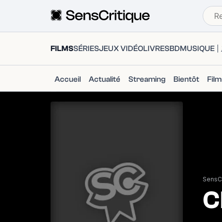
FILMS
SÉRIES
JEUX VIDÉO
LIVRES
BD
MUSIQUE
Accueil
Actualité
Streaming
Bientôt
Fil
SensCr
C