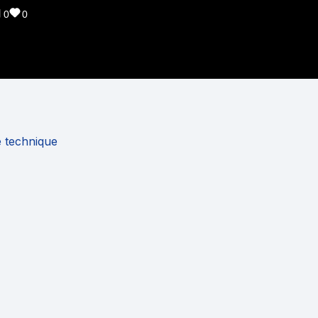
0
0
e technique