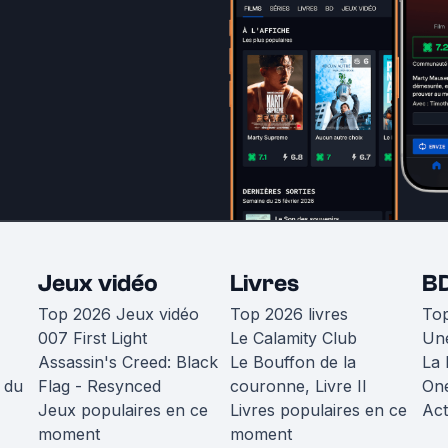
Jeux vidéo
Livres
B
Top 2026 Jeux vidéo
Top 2026 livres
To
007 First Light
Le Calamity Club
Une
Assassin's Creed: Black
Le Bouffon de la
La 
 du
Flag - Resynced
couronne, Livre II
One
Jeux populaires en ce
Livres populaires en ce
Act
moment
moment