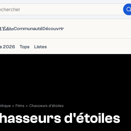
L'Édito
Communauté
Découvrir
ms 2026
Tops
Listes
itique
>
Films
>
Chasseurs d'étoiles
hasseurs d'étoiles