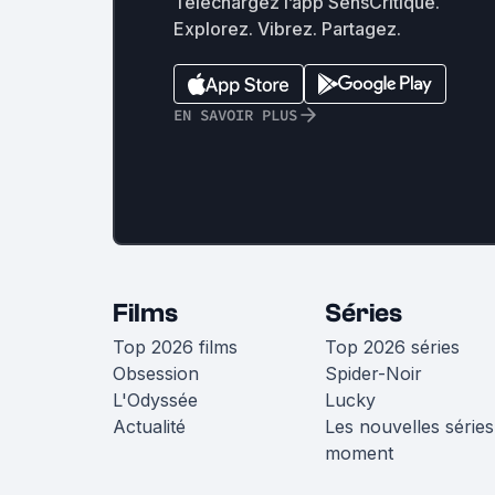
Téléchargez l’app SensCritique.
Explorez. Vibrez. Partagez.
EN SAVOIR PLUS
Films
Séries
Top 2026 films
Top 2026 séries
Obsession
Spider-Noir
L'Odyssée
Lucky
Actualité
Les nouvelles séries
moment