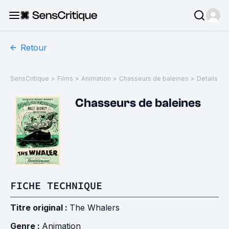
Retour
SensCritique
>
Films
>
Animation
>
Chasseurs de baleines
>
Details
Chasseurs de baleines
FICHE TECHNIQUE
Titre original :
The Whalers
Genre :
Animation