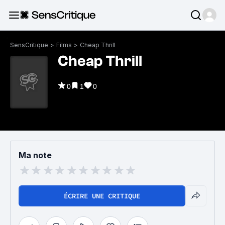
SensCritique
>
Films
>
Cheap Thrill
Cheap Thrill
0
1
0
Ma note
ÉCRIRE UNE CRITIQUE