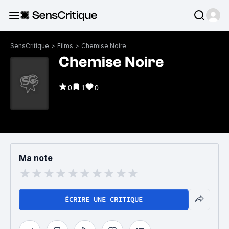
SensCritique
>
Films
>
Chemise Noire
Chemise Noire
0
1
0
Ma note
ÉCRIRE UNE CRITIQUE