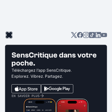
SensCritique dans votre
poche.
Téléchargez l’app SensCritique.
Explorez. Vibrez. Partagez.
EN SAVOIR PLUS