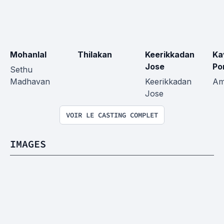
Mohanlal
Thilakan
Keerikkadan 
Ka
Jose
Po
Sethu 
Madhavan
Keerikkadan 
A
Jose
VOIR LE CASTING COMPLET
IMAGES