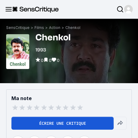
SensCritique
>
Films
>
Action
>
Chenkol
Chenkol
1993
0
0
0
Ma note
ÉCRIRE UNE CRITIQUE