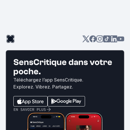
SensCritique dans votre
poche.
Téléchargez l’app SensCritique.
Explorez. Vibrez. Partagez.
EN SAVOIR PLUS