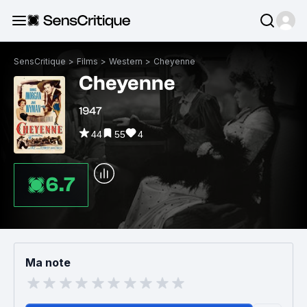
SensCritique
>
Films
>
Western
>
Cheyenne
Cheyenne
1947
44
55
4
6.7
Ma note