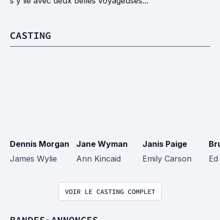
s'y lie avec deux belles voyageuses...
CASTING
Dennis Morgan
Jane Wyman
Janis Paige
Br
James Wylie
Ann Kincaid
Emily Carson
Ed
VOIR LE CASTING COMPLET
BANDES-ANNONCES