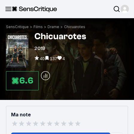
SensCritique
>
Films
>
Drame
>
Chicuarotes
Chicuarotes
2019
40
137
4
6.6
Ma note