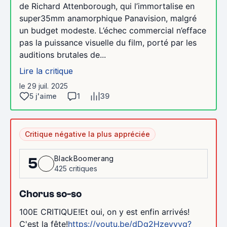
de Richard Attenborough, qui l’immortalise en
super35mm anamorphique Panavision, malgré
un budget modeste. L’échec commercial n’efface
pas la puissance visuelle du film, porté par les
auditions brutales de...
Lire la critique
le 29 juil. 2025
5 j'aime
1
39
Critique négative la plus appréciée
BlackBoomerang
5
425 critiques
Chorus so-so
100E CRITIQUE!Et oui, on y est enfin arrivés!
C'est la fête!
https://youtu.be/dDg2Hzeyyvg?