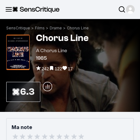
SensCritique
>
Films
>
Drame
>
Chorus Line
Chorus Line
A Chorus Line
1985
242
122
17
6.3
Ma note