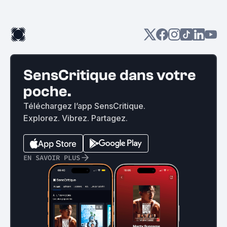
SensCritique dans votre
poche.
Téléchargez l’app SensCritique.
Explorez. Vibrez. Partagez.
EN SAVOIR PLUS