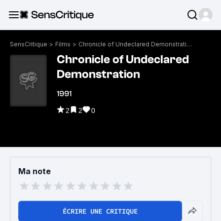
SensCritique
>
Films
>
Chronicle of Undeclared Demonstration
Chronicle of Undeclared
Demonstration
1991
2
2
0
Ma note
ÉCRIRE UNE CRITIQUE