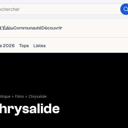
L'Édito
Communauté
Découvrir
ms 2026
Tops
Listes
itique
>
Films
>
Chrysalide
hrysalide