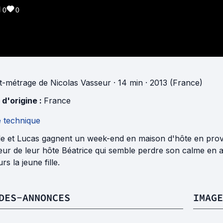
0
0
t-métrage
de
Nicolas Vasseur
· 14 min
· 2013 (France)
 d'origine :
France
e technique
le et Lucas gagnent un week-end en maison d'hôte en provin
deur de leur hôte Béatrice qui semble perdre son calme en 
rs la jeune fille.
DES-ANNONCES
IMAGE