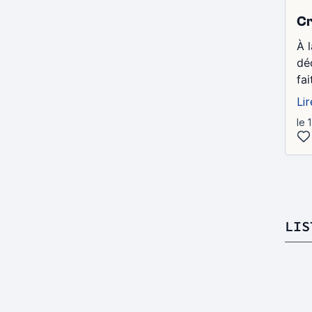
Cr
À 
dé
fa
Lir
le 
LIS