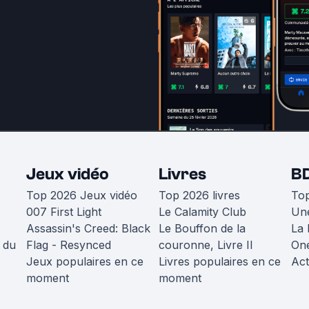
Jeux vidéo
Livres
B
Top 2026 Jeux vidéo
Top 2026 livres
To
007 First Light
Le Calamity Club
Une
Assassin's Creed: Black
Le Bouffon de la
La 
 du
Flag - Resynced
couronne, Livre II
One
Jeux populaires en ce
Livres populaires en ce
Act
moment
moment