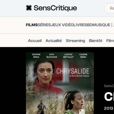
FILMS
SÉRIES
JEUX VIDÉO
LIVRES
BD
MUSIQUE
Accueil
Actualité
Streaming
Bientôt
Fil
SensCr
C
2013