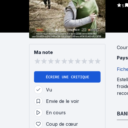
5
Cour
Ma note
Pays
Fich
ÉCRIRE UNE CRITIQUE
Estel
froi
Vu
recou
Envie de le voir
En cours
BAN
Coup de cœur