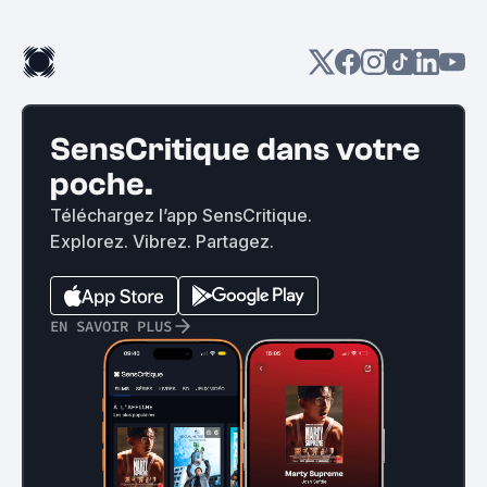
SensCritique dans votre
poche.
Téléchargez l’app SensCritique.
Explorez. Vibrez. Partagez.
EN SAVOIR PLUS