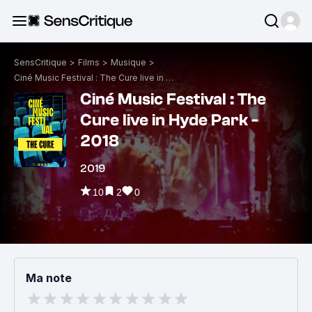
SensCritique
>
Films
>
Musique
>
Ciné Music Festival : The Cure live in Hyde Park - 2018
Ciné Music Festival : The
Cure live in Hyde Park -
2018
2019
10
2
0
Ma note