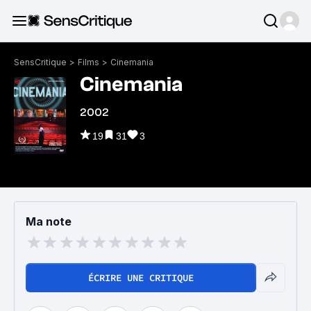
SensCritique
>
Films
>
Cinemania
Cinemania
2002
19
31
3
Ma note
ÉCRIRE UNE CRITIQUE