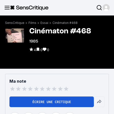
SensCritique
>
Films
>
Essai
>
Cinématon #468
Cinématon #468
1985
4
0
0
Ma note
ÉCRIRE UNE CRITIQUE