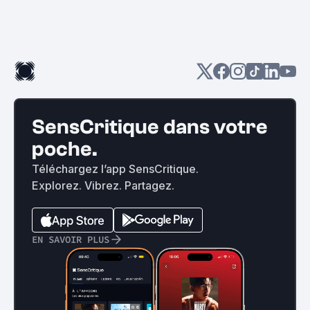
SensCritique dans votre
poche.
Téléchargez l’app SensCritique.
Explorez. Vibrez. Partagez.
EN SAVOIR PLUS