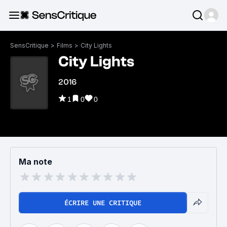
SensCritique
>
Films
>
City Lights
City Lights
2016
1
0
0
Ma note
ÉCRIRE UNE CRITIQUE