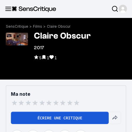
SensCritique
>
Films
>
Claire Obscur
Claire Obscur
2017
5
1
1
Ma note
ÉCRIRE UNE CRITIQUE