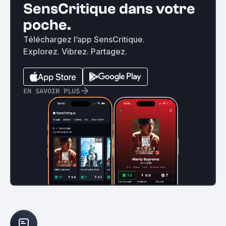
SensCritique dans votre
poche.
Téléchargez l’app SensCritique.
Explorez. Vibrez. Partagez.
EN SAVOIR PLUS