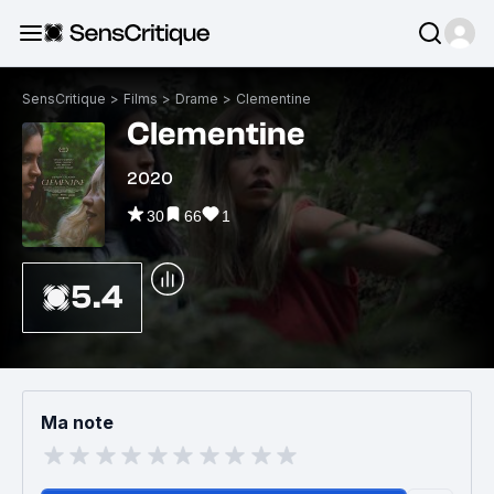
SensCritique
>
Films
>
Drame
>
Clementine
Clementine
2020
30
66
1
5.4
Ma note