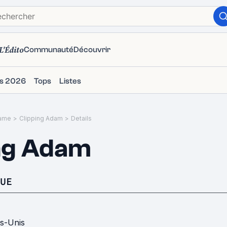
L'Édito
Communauté
Découvrir
ms 2026
Tops
Listes
ame
>
Clipping Adam
>
Details
ng Adam
UE
ts-Unis