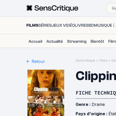
FILMS
SÉRIES
JEUX VIDÉO
LIVRES
BD
MUSIQUE
Accueil
Actualité
Streaming
Bientôt
Fil
SensCritique
>
Films
>
Dr
Retour
Clippi
FICHE TECHNIQ
Genre :
Drame
Pays d'origine :
Éta