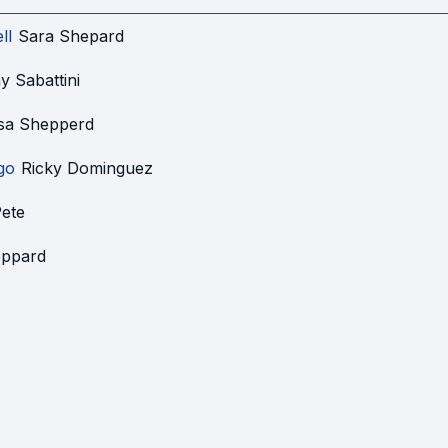
ll
Sara Shepard
y Sabattini
ssa Shepperd
go
Ricky Dominguez
ete
ppard