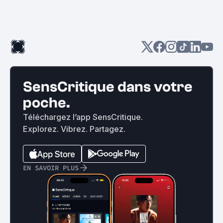
SensCritique dans votre
poche.
Téléchargez l’app SensCritique.
Explorez. Vibrez. Partagez.
EN SAVOIR PLUS