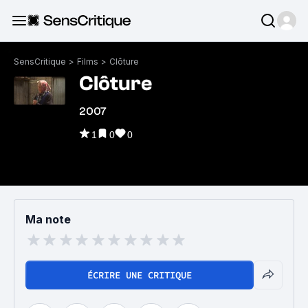
SensCritique
>
Films
>
Clôture
Clôture
2007
1
0
0
Ma note
ÉCRIRE UNE CRITIQUE