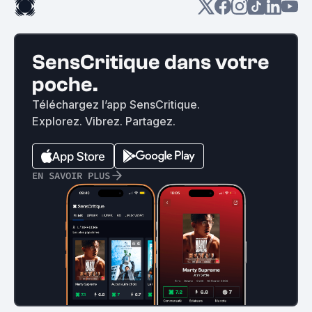
SensCritique dans votre
poche.
Téléchargez l’app SensCritique.
Explorez. Vibrez. Partagez.
EN SAVOIR PLUS