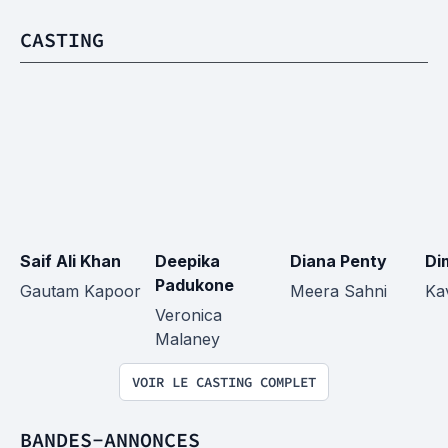
CASTING
Saif Ali Khan
Deepika 
Diana Penty
Di
Padukone
Gautam Kapoor
Meera Sahni
Ka
Veronica 
Malaney
VOIR LE CASTING COMPLET
BANDES-ANNONCES