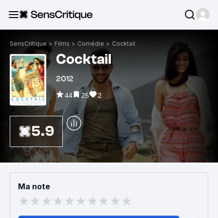
SensCritique
>
Films
>
Comédie
>
Cocktail
Cocktail
2012
44
25
2
5.9
Ma note