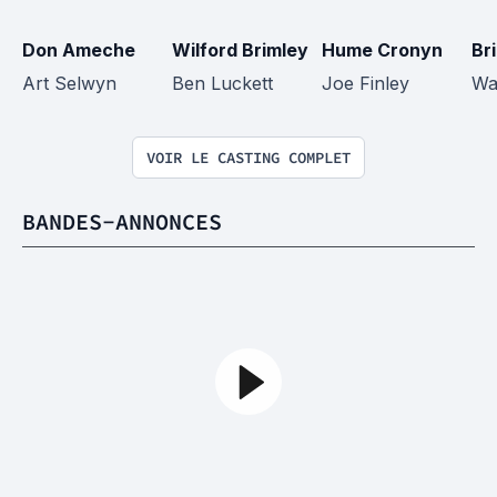
Don Ameche
Wilford Brimley
Hume Cronyn
Br
Art Selwyn
Ben Luckett
Joe Finley
Wa
VOIR LE CASTING COMPLET
BANDES-ANNONCES