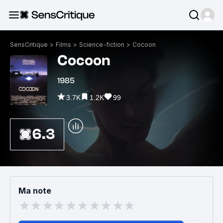
SensCritique
>
Films
>
Science-fiction
>
Cocoon
Cocoon
1985
3.7K
1.2K
99
6.3
Ma note