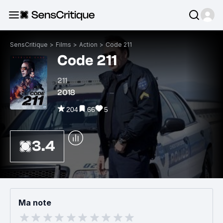
SensCritique
>
Films
>
Action
>
Code 211
Code 211
211
2018
204
66
5
3.4
Ma note