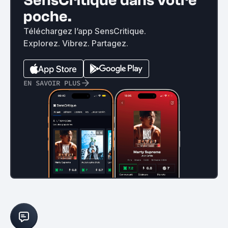
SensCritique dans votre
poche.
Téléchargez l’app SensCritique.
Explorez. Vibrez. Partagez.
EN SAVOIR PLUS