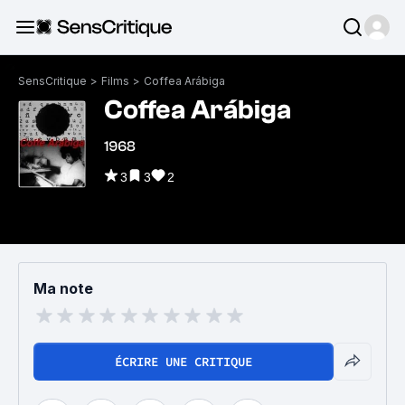
SensCritique
>
Films
>
Coffea Arábiga
Coffea Arábiga
1968
3
3
2
Ma note
ÉCRIRE UNE CRITIQUE