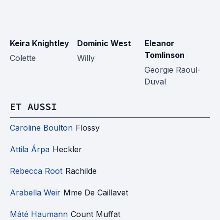
Keira Knightley
Dominic West
Eleanor
F
Tomlinson
Colette
Willy
Si
Georgie Raoul-
Duval
ET AUSSI
Caroline Boulton
Flossy
Attila Árpa
Heckler
Rebecca Root
Rachilde
Arabella Weir
Mme De Caillavet
Máté Haumann
Count Muffat