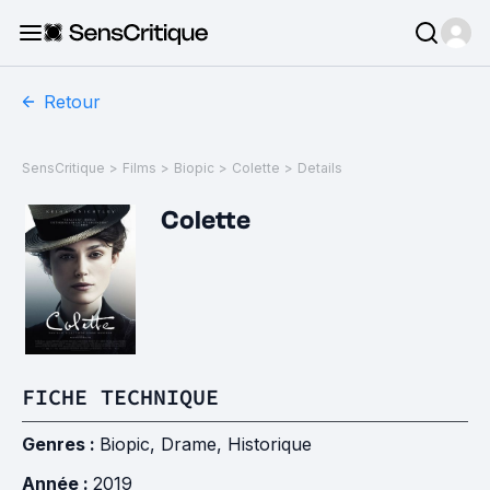
Retour
SensCritique
>
Films
>
Biopic
>
Colette
>
Details
Colette
FICHE TECHNIQUE
Genres :
Biopic
,
Drame
,
Historique
Année :
2019