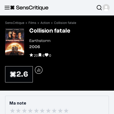
SensCritique
>
Films
>
Action
>
Collision fatale
Collision fatale
Earthstorm
2006
20
6
0
2.6
Ma note