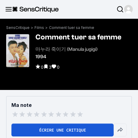
SensCritique
>
Films
>
Comment tuer sa femme
Comment tuer sa femme
마누라 죽이기 (Manula jugigi)
1994
0
3
0
Ma note
ÉCRIRE UNE CRITIQUE