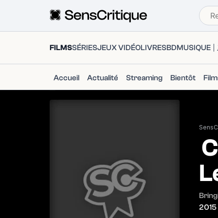
FILMS
SÉRIES
JEUX VIDÉO
LIVRES
BD
MUSIQUE
Accueil
Actualité
Streaming
Bientôt
Fil
SensCr
C
L
Bring
2015