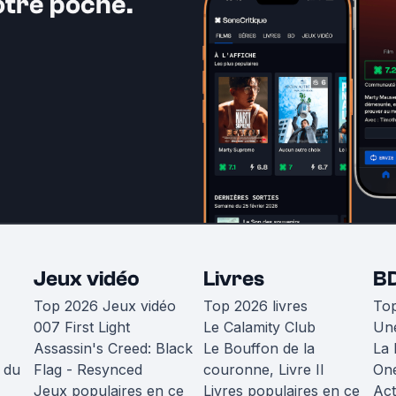
otre poche.
Jeux vidéo
Livres
B
Top 2026 Jeux vidéo
Top 2026 livres
To
007 First Light
Le Calamity Club
Une
Assassin's Creed: Black
Le Bouffon de la
La 
 du
Flag - Resynced
couronne, Livre II
One
Jeux populaires en ce
Livres populaires en ce
Act