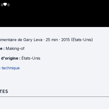
0
0
mentaire
de
Gary Leva
· 25 min
· 2015 (États-Unis)
e :
Making-of
 d'origine :
États-Unis
e technique
TES