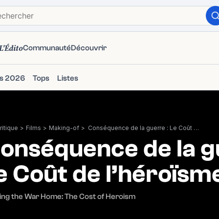
L'Édito
Communauté
Découvrir
ms 2026
Tops
Listes
itique
>
Films
>
Making-of
>
Conséquence de la guerre : Le Coût de l’héroïsme
onséquence de la g
e Coût de l’héroïsm
ing the War Home: The Cost of Heroism