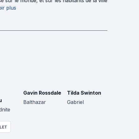
sur le monde, et sur les habitants de la ville
ir plus
Gavin Rossdale
Tilda Swinton
u
Balthazar
Gabriel
nite
LET