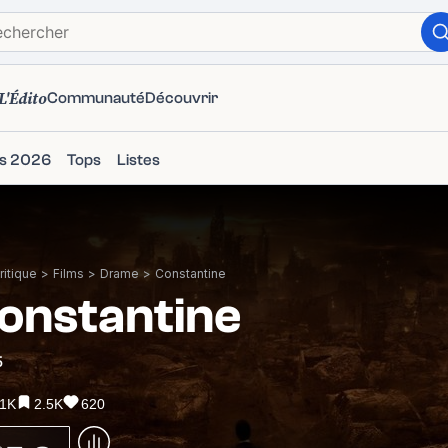
L'Édito
Communauté
Découvrir
ms 2026
Tops
Listes
itique
>
Films
>
Drame
>
Constantine
onstantine
5
.1K
2.5K
620