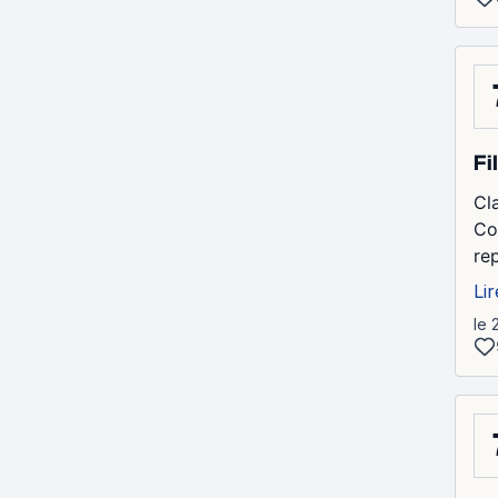
Fi
Cl
Co
re
Lir
le 