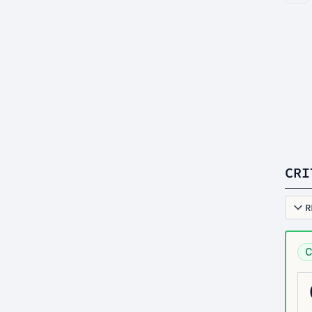
CRI
R
C