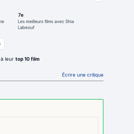
7
e
sme
Les meilleurs films avec Shia
Labeouf
S
 à leur
top 10 film
Écrire une critique