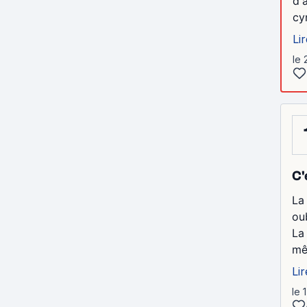
d'
cy
Lir
le 
C'
La 
oub
La 
mê
Lir
le 