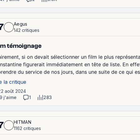
Aegus
7
142 critiques
lm témoignage
airement, si on devait sélectionner un film le plus représe
nstantine figurerait immédiatement en tête de liste. En effe
prendre du service de nos jours, dans une suite de ce qui e
e la critique
22 août 2024
9 j'aime
1
283
HITMAN
7
1162 critiques