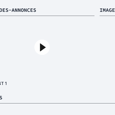
DES-ANNONCES
IMAGE
ST
1
S