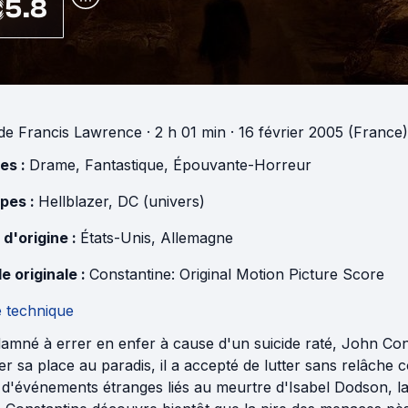
5.8
de
Francis Lawrence
· 2 h 01 min
· 16 février 2005 (France)
es :
Drame
,
Fantastique
,
Épouvante-Horreur
pes :
Hellblazer
,
DC (univers)
 d'origine :
États-Unis
,
Allemagne
e originale :
Constantine: Original Motion Picture Score
e technique
mné à errer en enfer à cause d'un suicide raté, John Cons
r sa place au paradis, il a accepté de lutter sans relâche 
 d'événements étranges liés au meurtre d'Isabel Dodson, la