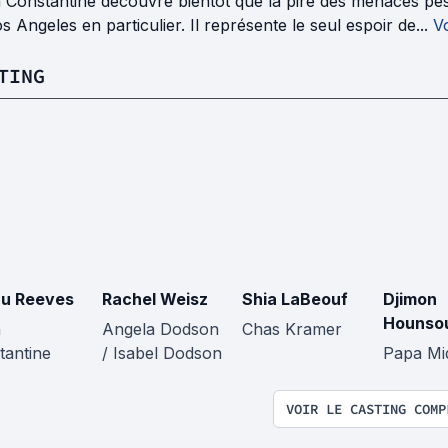
Constantine découvre bientôt que la pire des menaces pèse 
s Angeles en particulier. Il représente le seul espoir de...
Vo
TING
u Reeves
Rachel Weisz
Shia LaBeouf
Djimon
Hounso
n
Angela Dodson
Chas Kramer
tantine
/ Isabel Dodson
Papa Mid
VOIR LE CASTING COMP