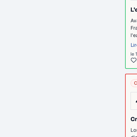
L'
Av
Fr
l'
Lir
le 
C
Cr
Lo