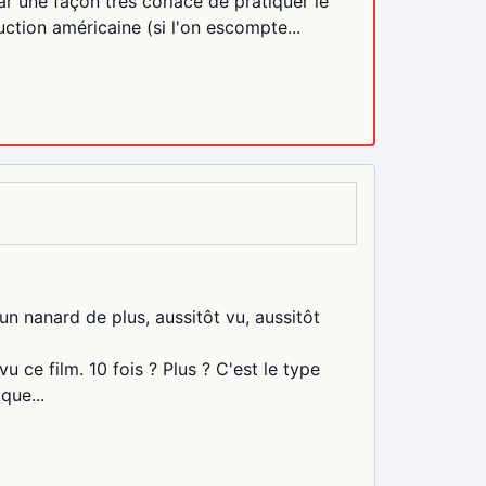
 une façon très coriace de pratiquer le
ction américaine (si l'on escompte...
e un nanard de plus, aussitôt vu, aussitôt
vu ce film. 10 fois ? Plus ? C'est le type
que...