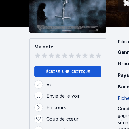
Film
Ma note
Genr
Grou
ÉCRIRE UNE CRITIQUE
Pays
Vu
Band
Envie de le voir
Fich
En cours
Conda
gagne
Coup de cœur
série