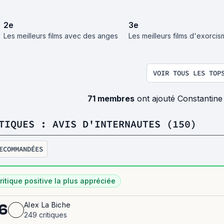
2
e
3
e
Les meilleurs films avec des anges
Les meilleurs films d'exorci
VOIR TOUS LES TOP
71 membres
ont ajouté Constantine
TIQUES : AVIS D'INTERNAUTES (150)
ECOMMANDÉES
ritique positive la plus appréciée
Alex La Biche
6
249 critiques