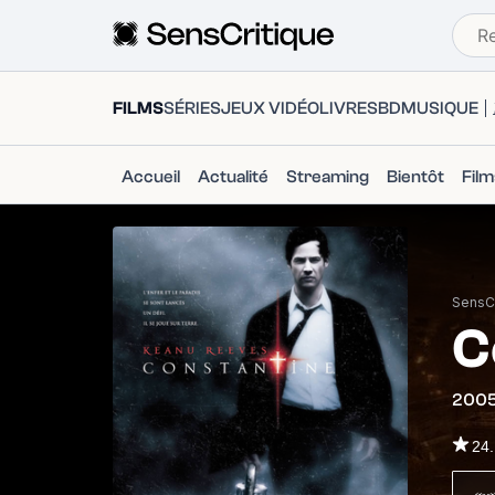
FILMS
SÉRIES
JEUX VIDÉO
LIVRES
BD
MUSIQUE
Accueil
Actualité
Streaming
Bientôt
Fil
SensCr
C
200
24