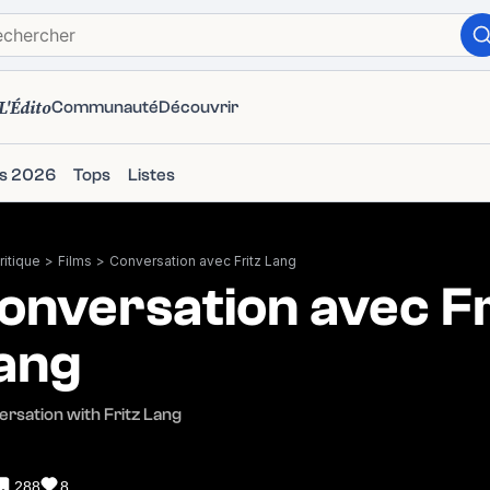
L'Édito
Communauté
Découvrir
ms 2026
Tops
Listes
itique
>
Films
>
Conversation avec Fritz Lang
onversation avec Fr
ang
rsation with Fritz Lang
288
8