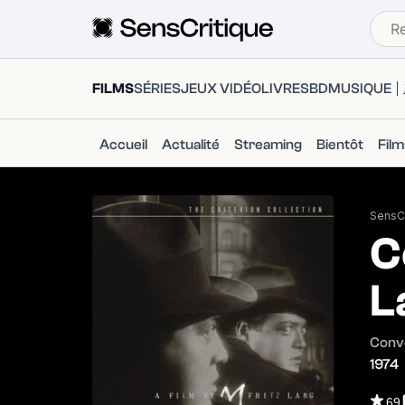
FILMS
SÉRIES
JEUX VIDÉO
LIVRES
BD
MUSIQUE
Accueil
Actualité
Streaming
Bientôt
Fil
SensCr
C
L
Conve
1974
69