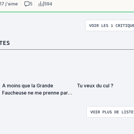
17 j'aime
5
594
VOIR LES 1 CRITIQU
TES
A moins que la Grande
Tu veux du cul ?
Faucheuse ne me prenne par
surprise on devrait se
rencontrer
VOIR PLUS DE LISTE