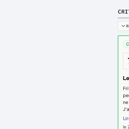
CRI
R
C
Le
Fr
pe
ne
J'
Lir
le 