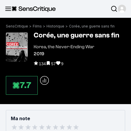
SensCritique
>
Films
>
Historique
>
Corée, une guerre sans fin
Corée, une guerre sans fin
Korea, the Never-Ending War
2019
134
57
9
7.7
Ma note