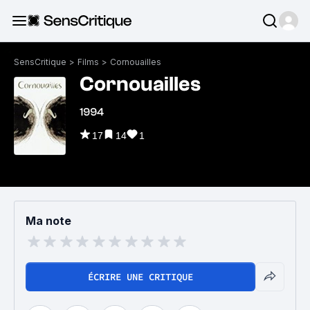
SensCritique
>
Films
>
Cornouailles
Cornouailles
1994
17
14
1
Ma note
ÉCRIRE UNE CRITIQUE