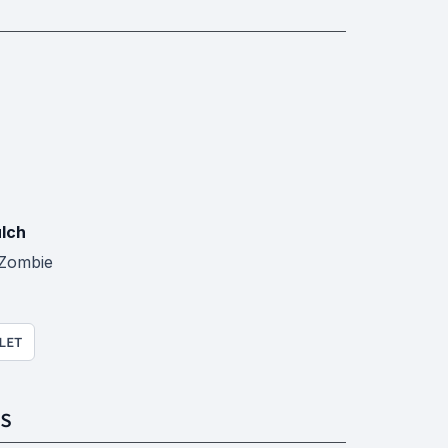
ulch
Zombie
LET
S