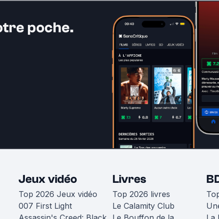
otre poche.
Jeux vidéo
Livres
B
Top 2026 Jeux vidéo
Top 2026 livres
To
007 First Light
Le Calamity Club
Une
Assassin's Creed: Black
Le Bouffon de la
La 