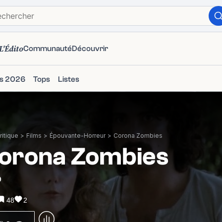
L'Édito
Communauté
Découvrir
ms 2026
Tops
Listes
itique
>
Films
>
Épouvante-Horreur
>
Corona Zombies
orona Zombies
0
48
2