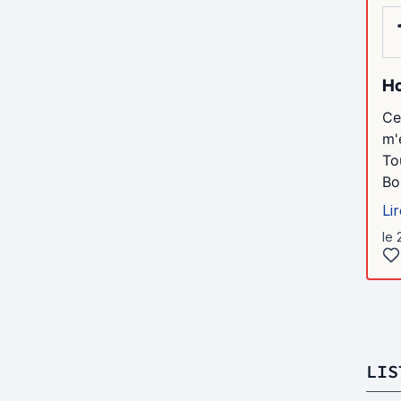
Ho
Ce
m'
To
Bo
Lir
le 
LIS