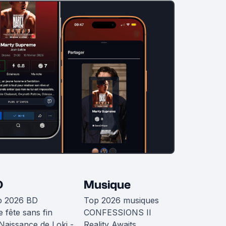
D
Musique
p 2026 BD
Top 2026 musiques
 fête sans fin
CONFESSIONS II
Naissance de Loki -
Reality Awaits