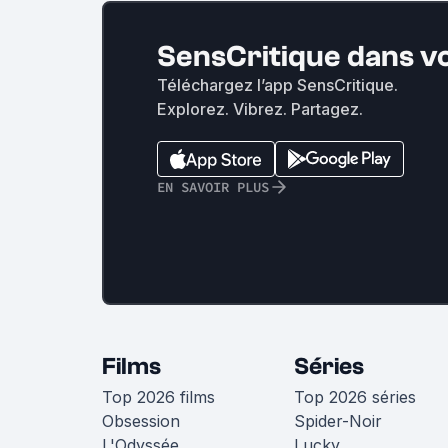
SensCritique dans v
Téléchargez l’app SensCritique.
Explorez. Vibrez. Partagez.
EN SAVOIR PLUS
Films
Séries
Top 2026 films
Top 2026 séries
Obsession
Spider-Noir
L'Odyssée
Lucky