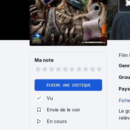
Film 
Ma note
Genr
Grou
ÉCRIRE UNE CRITIQUE
Pays
Vu
Fich
Envie de le voir
Le go
relèv
En cours