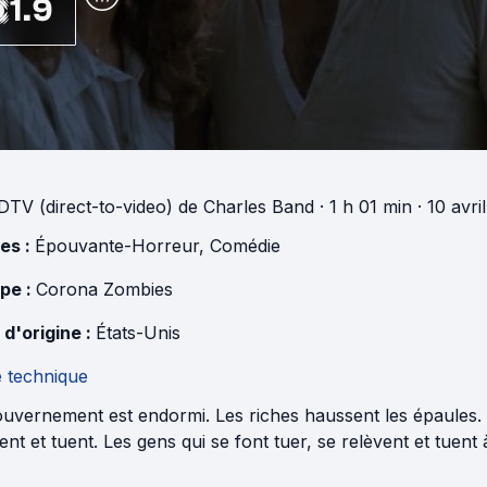
1.9
DTV (direct-to-video)
de
Charles Band
· 1 h 01 min
· 10 avri
es :
Épouvante-Horreur
,
Comédie
pe :
Corona Zombies
 d'origine :
États-Unis
e technique
uvernement est endormi. Les riches haussent les épaules. P
ent et tuent. Les gens qui se font tuer, se relèvent et tuent à