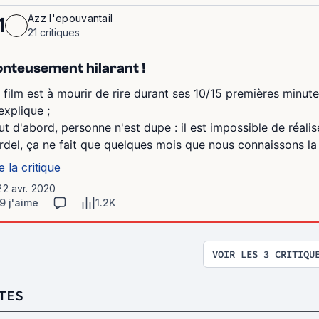
Azz l'epouvantail
1
21 critiques
nteusement hilarant !
 film est à mourir de rire durant ses 10/15 premières minut
explique ;
ut d'abord, personne n'est dupe : il est impossible de réali
rdel, ça ne fait que quelques mois que nous connaissons la 
e la critique
22 avr. 2020
9 j'aime
1.2K
VOIR LES 3 CRITIQU
TES