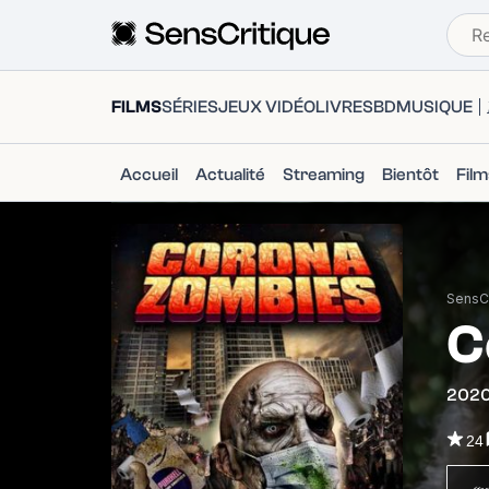
FILMS
SÉRIES
JEUX VIDÉO
LIVRES
BD
MUSIQUE
Accueil
Actualité
Streaming
Bientôt
Fil
SensCr
C
202
24