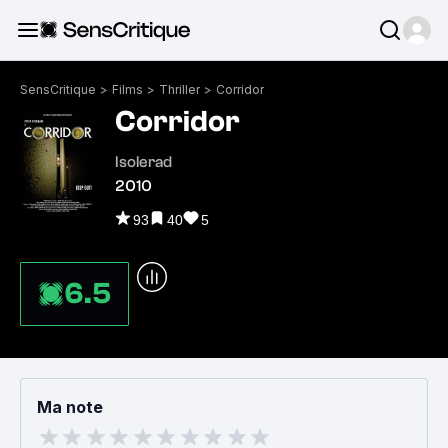
SensCritique
>
Films
>
Thriller
>
Corridor
Corridor
Isolerad
2010
93
40
5
6.5
Ma note