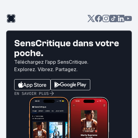
SensCritique dans votre
poche.
Téléchargez l’app SensCritique.
Explorez. Vibrez. Partagez.
EN SAVOIR PLUS