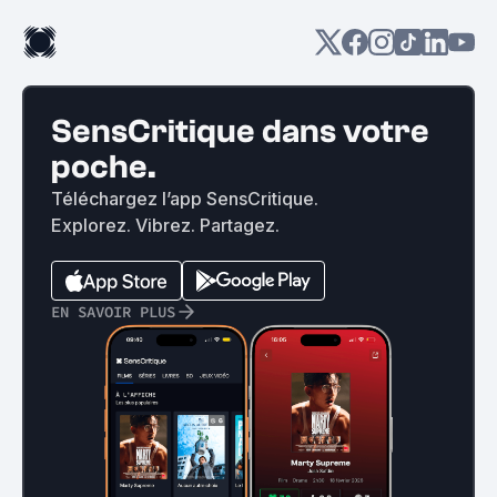
SensCritique dans votre
poche.
Téléchargez l’app SensCritique.
Explorez. Vibrez. Partagez.
EN SAVOIR PLUS