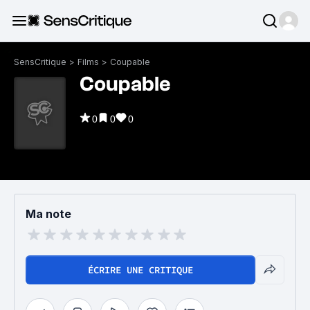
SensCritique
>
Films
>
Coupable
Coupable
0
0
0
Ma note
ÉCRIRE UNE CRITIQUE