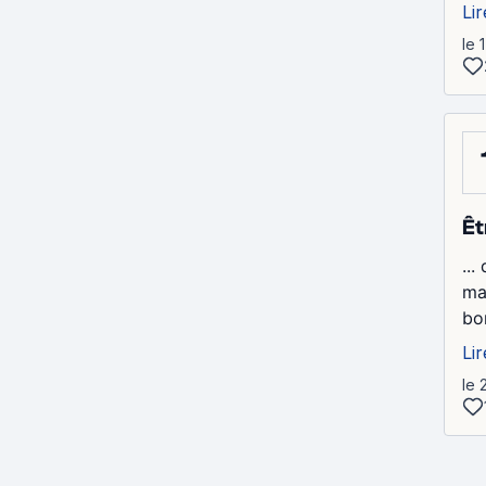
Lir
le 
Êt
..
ma
bo
Lir
le 