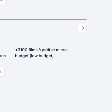
+3100 films à petit et micro-
oca-
budget (low budget,
in.
mumblecore, etc...) "Liste
évolutive"
S