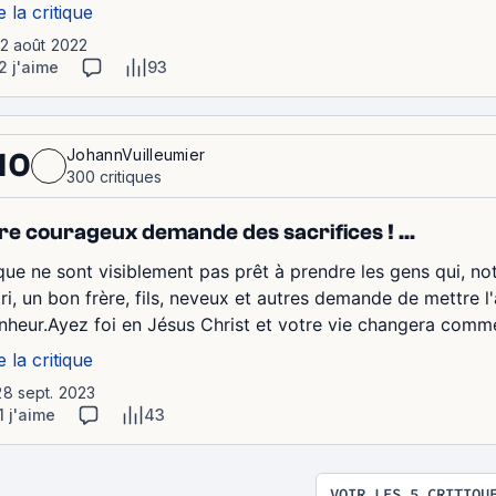
e la critique
12 août 2022
2 j'aime
93
JohannVuilleumier
10
300 critiques
re courageux demande des sacrifices ! ...
. que ne sont visiblement pas prêt à prendre les gens qui, no
ri, un bon frère, fils, neveux et autres demande de mettre l
nheur.Ayez foi en Jésus Christ et votre vie changera comme
e la critique
28 sept. 2023
1 j'aime
43
VOIR LES 5 CRITIQU