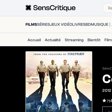
FILMS
SÉRIES
JEUX VIDÉO
LIVRES
BD
MUSIQUE
Accueil
Actualité
Streaming
Bientôt
Fil
SensCr
C
2012
79