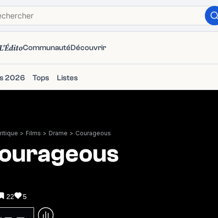
L'Édito
Communauté
Découvrir
ms 2026
Tops
Listes
itique
>
Films
>
Drame
>
Courageous
ourageous
22
5