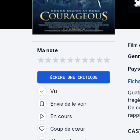
Film
Ma note
Genr
Pays
ÉCRIRE UNE CRITIQUE
Fich
Vu
Quatr
tragé
Envie de le voir
De ce
rappr
En cours
Coup de cœur
CAS