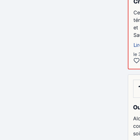
Cr
Ce
té
et
Sau
Lir
le 
Ou
Alo
co
soi