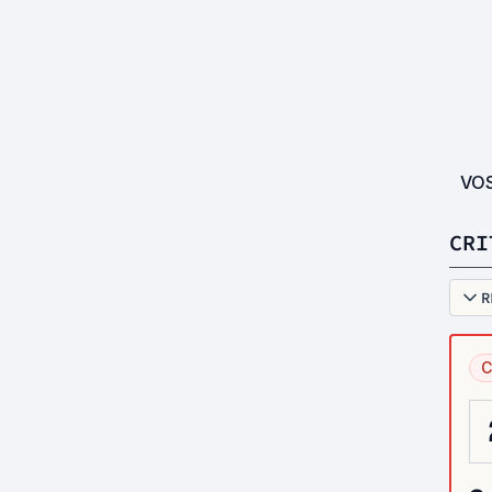
VO
CRI
R
C