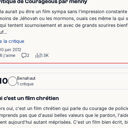
itique de Courageous par menny
la aurait pu être un film sympa sans l'impression constante q
moins de Jéhovah ou les mormons, ouais ces même la qui s
 qui tentent sournoisement et avec de grands sourires bienf
f...
e la critique
30 juin 2012
6 j'aime
2
1.5K
Benahaut
10
1 critique
i c'est un film chrétien
rs oui, c'est un film chrétien qui parle du courage de polici
mprends pas que d'aussi belles valeurs que le pardon, l'aid
ent aujourd'hui autant méprisées. C'est un film bien écrit, b