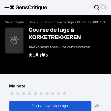
SensCritique
>
Films
>
Sport
>
Course de luge à KORKETREKKEREN
Course de luge à
KORKETREKKEREN
Akekonkurranse I Korkettrekkeren
1
1
0
Ma note
ÉCRIRE UNE CRITIQUE