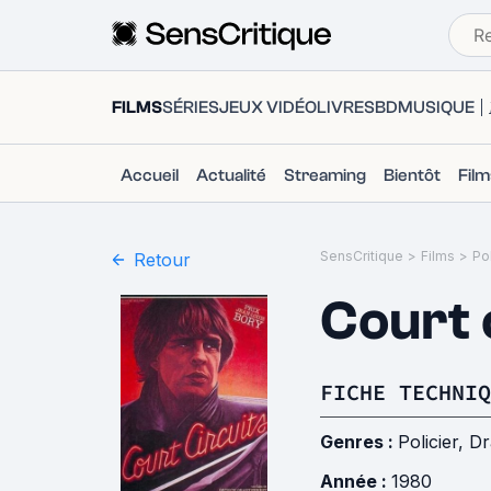
FILMS
SÉRIES
JEUX VIDÉO
LIVRES
BD
MUSIQUE
Accueil
Actualité
Streaming
Bientôt
Fil
SensCritique
>
Films
>
Pol
Retour
Court 
FICHE TECHNIQ
Genres :
Policier
,
D
Année :
1980