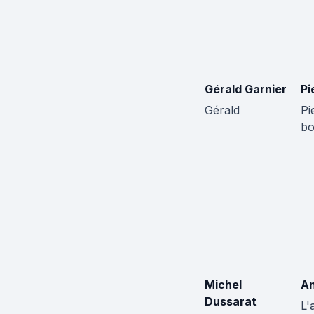
Gérald Garnier
Pi
Gérald
Pi
bo
Michel
An
Dussarat
L'