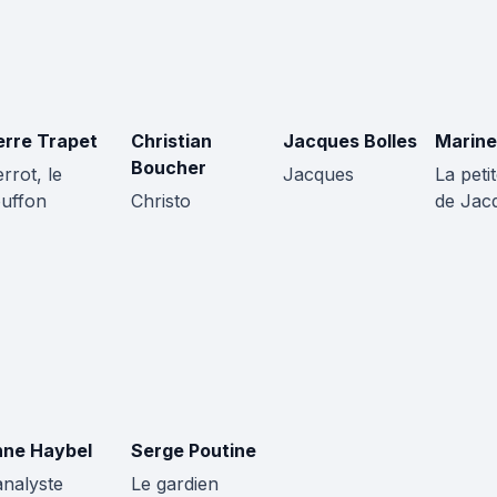
erre Trapet
Christian
Jacques Bolles
Marine
Boucher
errot, le
Jacques
La peti
uffon
Christo
de Jac
ne Haybel
Serge Poutine
analyste
Le gardien