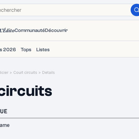
L'Édito
Communauté
Découvrir
ms 2026
Tops
Listes
icier
>
Court circuits
>
Details
circuits
UE
rame