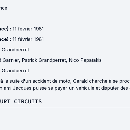
nce
nce) :
11 février 1981
nce) :
11 février 1981
k Grandperret
d Garnier
,
Patrick Grandperret
,
Nico Papatakis
k Grandperret
à la suite d'un accident de moto, Gérald cherche à se proc
on ami Jacques puisse se payer un véhicule et disputer des
URT CIRCUITS