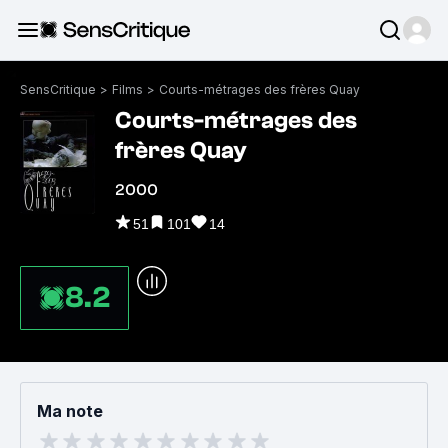
SensCritique
>
Films
>
Courts-métrages des frères Quay
Courts-métrages des
frères Quay
2000
51
101
14
8.2
Ma note