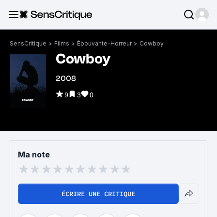
SensCritique
>
Films
>
Épouvante-Horreur
>
Cowboy
Cowboy
2008
9
3
0
Ma note
ÉCRIRE UNE CRITIQUE