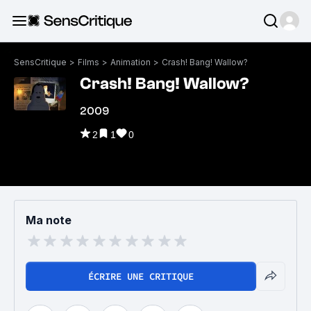
SensCritique
>
Films
>
Animation
>
Crash! Bang! Wallow?
Crash! Bang! Wallow?
2009
2
1
0
Ma note
ÉCRIRE UNE CRITIQUE